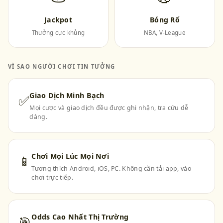
Jackpot
Bóng Rổ
Thưởng cực khủng
NBA, V-League
VÌ SAO NGƯỜI CHƠI TIN TƯỞNG
Giao Dịch Minh Bạch
✅
Mọi cược và giao dịch đều được ghi nhận, tra cứu dễ
dàng.
Chơi Mọi Lúc Mọi Nơi
📱
Tương thích Android, iOS, PC. Không cần tải app, vào
chơi trực tiếp.
Odds Cao Nhất Thị Trường
🎯