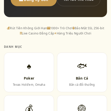
💰
Rút Tiền Không Giới Hạn
🎰
1000+ Trò Chơi
🔒
Bảo Mật SSL 256-bit
🃏
Live Casino Đẳng Cấp
⭐
Hàng Triệu Người Chơi
DANH MỤC
♠
🐟
Poker
Bắn Cá
Texas Hold'em, Omaha
Bắn cá đổi thưởng
💰
🏐