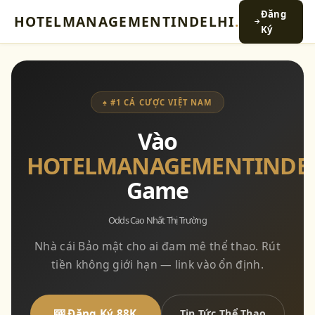
Đăng
HOTELMANAGEMENTINDELHI
.
Ký
♠ #1 CÁ CƯỢC VIỆT NAM
Vào
HOTELMANAGEMENTINDE
Game
Odds Cao Nhất Thị Trường
Nhà cái Bảo mật cho ai đam mê thể thao. Rút
tiền không giới hạn — link vào ổn định.
🎰 Đăng Ký 88K
Tin Tức Thể Thao