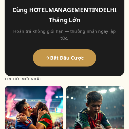
Cùng HOTELMANAGEMENTINDELHI
Thắng Lớn
Hoàn trả không giới hạn — thưởng nhận ngay lập
tức.
Bắt Đầu Cược
TIN TỨC MỚI NHẤT