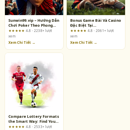
Sunwin99.vip – Hướng Dẫn
Bonus Game Bài Và Casino
Chơi Poker Theo Phong
Đặc Biệt Tại
Cách Aggressive Cho
s666vietnam.com: Đọc
★★★★★
4.8 · 2238+ lượt
★★★★★
4.8 · 2061+ lượt
Người Mới
Trước Khi Nhận
xem
xem
Xem Chi Tiết →
Xem Chi Tiết →
Compare Lottery Formats
the Smart Way: Find Your
Match on DABET
★★★★★
4.8 · 2533+ lượt