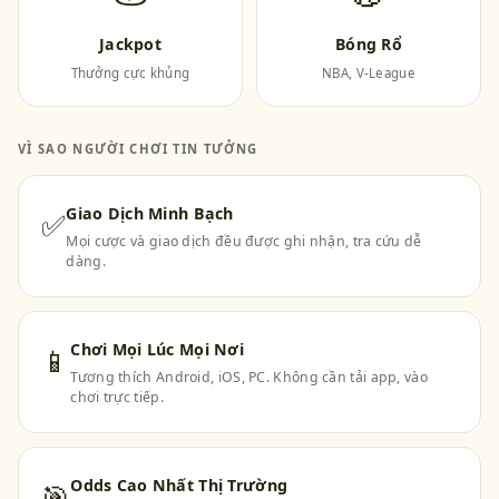
Jackpot
Bóng Rổ
Thưởng cực khủng
NBA, V-League
VÌ SAO NGƯỜI CHƠI TIN TƯỞNG
Giao Dịch Minh Bạch
✅
Mọi cược và giao dịch đều được ghi nhận, tra cứu dễ
dàng.
Chơi Mọi Lúc Mọi Nơi
📱
Tương thích Android, iOS, PC. Không cần tải app, vào
chơi trực tiếp.
Odds Cao Nhất Thị Trường
🎯