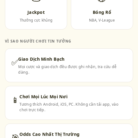
Jackpot
Bóng Rổ
Thưởng cực khủng
NBA, V-League
VÌ SAO NGƯỜI CHƠI TIN TƯỞNG
Giao Dịch Minh Bạch
✅
Mọi cược và giao dịch đều được ghi nhận, tra cứu dễ
dàng.
Chơi Mọi Lúc Mọi Nơi
📱
Tương thích Android, iOS, PC. Không cần tải app, vào
chơi trực tiếp.
Odds Cao Nhất Thị Trường
🎯