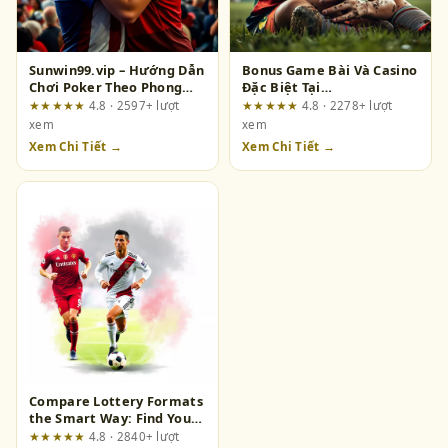
Sunwin99.vip – Hướng Dẫn
Bonus Game Bài Và Casino
Chơi Poker Theo Phong
Đặc Biệt Tại
Cách Aggressive Cho
s666vietnam.com: Đọc
★★★★★
4.8 · 2597+ lượt
★★★★★
4.8 · 2278+ lượt
Người Mới
Trước Khi Nhận
xem
xem
Xem Chi Tiết →
Xem Chi Tiết →
Compare Lottery Formats
the Smart Way: Find Your
Match on DABET
★★★★★
4.8 · 2840+ lượt