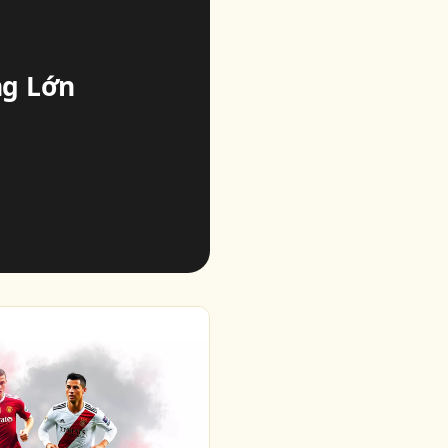
g Lớn