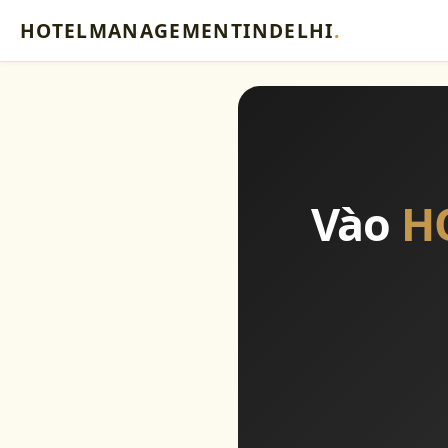
HOTELMANAGEMENTINDELHI
.
Vào
H