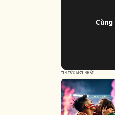
Cùng
TIN TỨC MỚI NHẤT