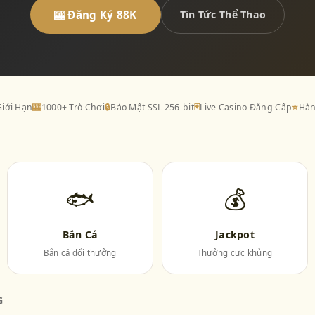
🎰 Đăng Ký 88K
Tin Tức Thể Thao
Giới Hạn
🎰
1000+ Trò Chơi
🔒
Bảo Mật SSL 256-bit
🃏
Live Casino Đẳng Cấp
⭐
Hàn
🐟
💰
Bắn Cá
Jackpot
Bắn cá đổi thưởng
Thưởng cực khủng
G