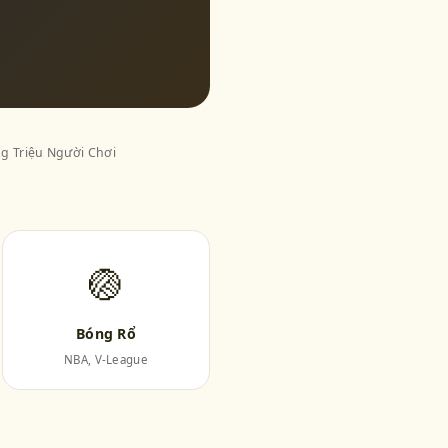
g Triệu Người Chơi
🏐
Bóng Rổ
NBA, V-League