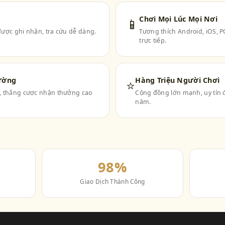
Chơi Mọi Lúc Mọi Nơi
📱
được ghi nhận, tra cứu dễ dàng.
Tương thích Android, iOS, P
trực tiếp.
ường
Hàng Triệu Người Chơi
⭐
t, thắng cược nhận thưởng cao
Cộng đồng lớn mạnh, uy tín
năm.
98%
Giao Dịch Thành Công