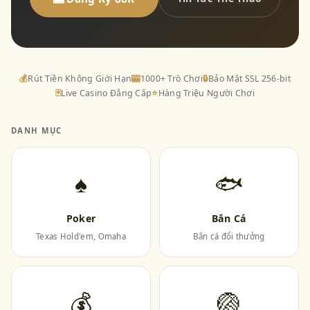
💰
Rút Tiền Không Giới Hạn
🎰
1000+ Trò Chơi
🔒
Bảo Mật SSL 256-bit
🃏
Live Casino Đẳng Cấp
⭐
Hàng Triệu Người Chơi
DANH MỤC
♠
🐟
Poker
Bắn Cá
Texas Hold'em, Omaha
Bắn cá đổi thưởng
💰
🏐