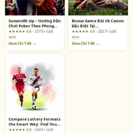
Sunwin99.vip – Hướng Dẫn
Bonus Game Bài Và Casino
Chơi Poker Theo Phong
Đặc Biệt Tại
Cách Aggressive Cho
s666vietnam.com: Đọc
★★★★★
4.8 · 2575+ lượt
★★★★★
4.8 · 2827+ lượt
Người Mới
Trước Khi Nhận
xem
xem
Xem Chi Tiết →
Xem Chi Tiết →
Compare Lottery Formats
the Smart Way: Find Your
Match on DABET
★★★★★
4.8 · 2495+ lượt