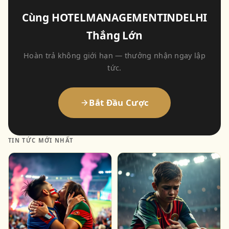
Cùng HOTELMANAGEMENTINDELHI
Thắng Lớn
Hoàn trả không giới hạn — thưởng nhận ngay lập
tức.
Bắt Đầu Cược
TIN TỨC MỚI NHẤT