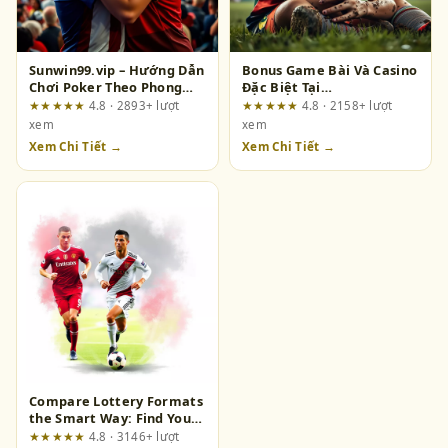
Sunwin99.vip – Hướng Dẫn
Bonus Game Bài Và Casino
Chơi Poker Theo Phong
Đặc Biệt Tại
Cách Aggressive Cho
s666vietnam.com: Đọc
★★★★★
4.8 · 2893+ lượt
★★★★★
4.8 · 2158+ lượt
Người Mới
Trước Khi Nhận
xem
xem
Xem Chi Tiết →
Xem Chi Tiết →
Compare Lottery Formats
the Smart Way: Find Your
Match on DABET
★★★★★
4.8 · 3146+ lượt