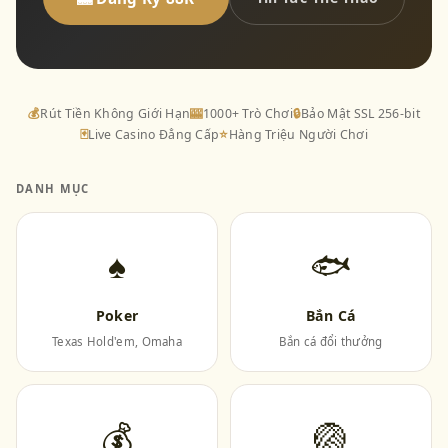
💰
Rút Tiền Không Giới Hạn
🎰
1000+ Trò Chơi
🔒
Bảo Mật SSL 256-bit
🃏
Live Casino Đẳng Cấp
⭐
Hàng Triệu Người Chơi
DANH MỤC
♠
🐟
Poker
Bắn Cá
Texas Hold'em, Omaha
Bắn cá đổi thưởng
💰
🏐