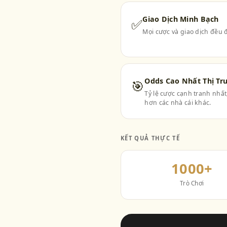
Giao Dịch Minh Bạch
✅
Mọi cược và giao dịch đều 
Odds Cao Nhất Thị Tr
🎯
Tỷ lệ cược cạnh tranh nhấ
hơn các nhà cái khác.
KẾT QUẢ THỰC TẾ
1000+
Trò Chơi