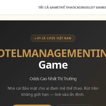
TẤT CẢ GAME
THỂ THAO
CASINO
SLOT GAME
♠ #1 CÁ CƯỢC VIỆT NAM
OTELMANAGEMENTIN
Game
Odds Cao Nhất Thị Trường
Nhà cái Bảo mật cho ai đam mê thể thao. Rút tiền
không giới hạn — link vào ổn định.