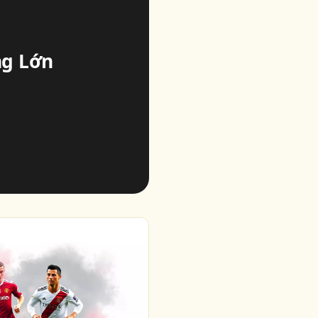
g Lớn