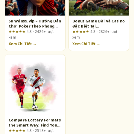
Sunwin99.vip – Hướng Dẫn
Bonus Game Bài Và Casino
Chơi Poker Theo Phong
Đặc Biệt Tại
Cách Aggressive Cho
s666vietnam.com: Đọc
★★★★★
4.8 · 2426+ lượt
★★★★★
4.8 · 2826+ lượt
Người Mới
Trước Khi Nhận
xem
xem
Xem Chi Tiết →
Xem Chi Tiết →
Compare Lottery Formats
the Smart Way: Find Your
Match on DABET
★★★★★
4.8 · 2518+ lượt