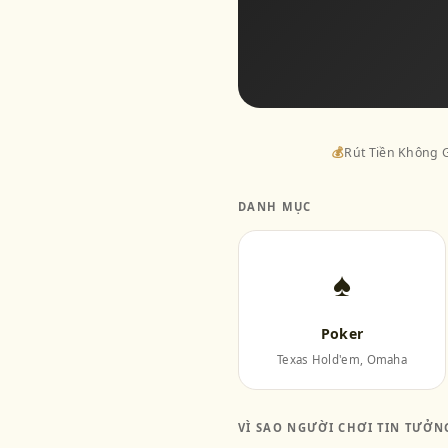
💰
Rút Tiền Không 
DANH MỤC
♠
Poker
Texas Hold'em, Omaha
VÌ SAO NGƯỜI CHƠI TIN TƯỞN