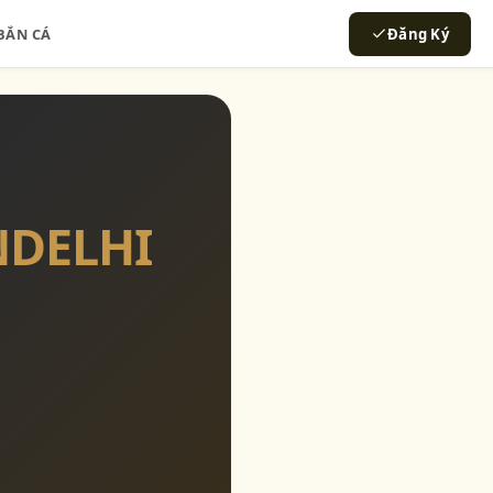
BẮN CÁ
Đăng Ký
DELHI