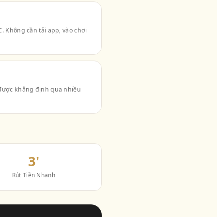
C. Không cần tải app, vào chơi
 được khẳng định qua nhiều
3'
Rút Tiền Nhanh