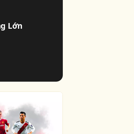
g Lớn