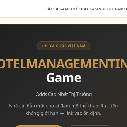
TẤT CẢ GAME
THỂ THAO
CASINO
SLOT GAME
♠ #1 CÁ CƯỢC VIỆT NAM
OTELMANAGEMENTIN
Game
Odds Cao Nhất Thị Trường
Nhà cái Bảo mật cho ai đam mê thể thao. Rút tiền
không giới hạn — link vào ổn định.