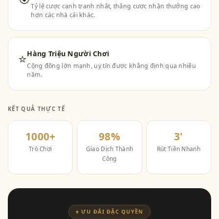
Tỷ lệ cược cạnh tranh nhất, thắng cược nhận thưởng cao
hơn các nhà cái khác.
Hàng Triệu Người Chơi
⭐
Cộng đồng lớn mạnh, uy tín được khẳng định qua nhiều
năm.
KẾT QUẢ THỰC TẾ
1000+
98%
3'
Trò Chơi
Giao Dịch Thành
Rút Tiền Nhanh
Công
♠ ƯU ĐÃI ĐẶC QUYỀN