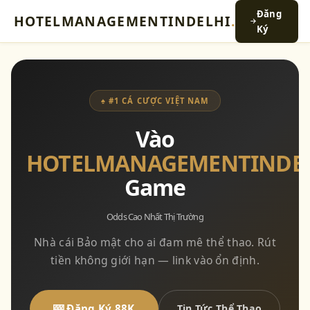
Đăng
HOTELMANAGEMENTINDELHI
.
Ký
♠ #1 CÁ CƯỢC VIỆT NAM
Vào
HOTELMANAGEMENTINDE
Game
Odds Cao Nhất Thị Trường
Nhà cái Bảo mật cho ai đam mê thể thao. Rút
tiền không giới hạn — link vào ổn định.
🎰 Đăng Ký 88K
Tin Tức Thể Thao