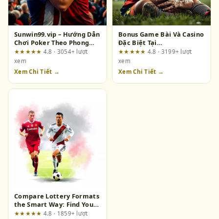
Sunwin99.vip – Hướng Dẫn
Bonus Game Bài Và Casino
Chơi Poker Theo Phong
Đặc Biệt Tại
Cách Aggressive Cho
s666vietnam.com: Đọc
★★★★★
4.8 · 3054+ lượt
★★★★★
4.8 · 3199+ lượt
Người Mới
Trước Khi Nhận
xem
xem
Xem Chi Tiết →
Xem Chi Tiết →
Compare Lottery Formats
the Smart Way: Find Your
Match on DABET
★★★★★
4.8 · 1859+ lượt