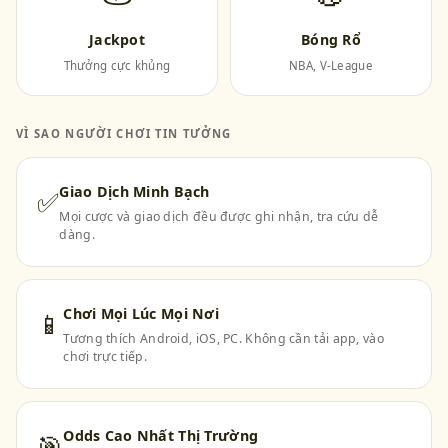
Jackpot
Bóng Rổ
Thưởng cực khủng
NBA, V-League
VÌ SAO NGƯỜI CHƠI TIN TƯỞNG
Giao Dịch Minh Bạch
✅
Mọi cược và giao dịch đều được ghi nhận, tra cứu dễ
dàng.
Chơi Mọi Lúc Mọi Nơi
📱
Tương thích Android, iOS, PC. Không cần tải app, vào
chơi trực tiếp.
Odds Cao Nhất Thị Trường
🎯