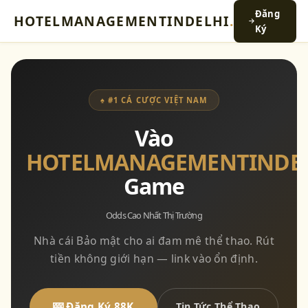
Đăng
HOTELMANAGEMENTINDELHI
.
Ký
♠ #1 CÁ CƯỢC VIỆT NAM
Vào
HOTELMANAGEMENTINDE
Game
Odds Cao Nhất Thị Trường
Nhà cái Bảo mật cho ai đam mê thể thao. Rút
tiền không giới hạn — link vào ổn định.
🎰 Đăng Ký 88K
Tin Tức Thể Thao