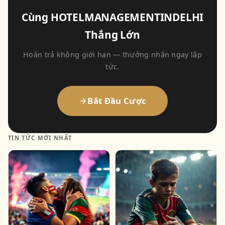
Cùng HOTELMANAGEMENTINDELHI
Thắng Lớn
Hoàn trả không giới hạn — thưởng nhận ngay lập
tức.
Bắt Đầu Cược
TIN TỨC MỚI NHẤT