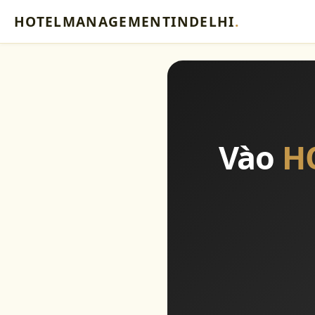
HOTELMANAGEMENTINDELHI
.
Vào
H