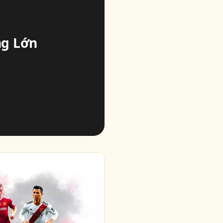
g Lớn