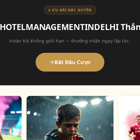
♠ ƯU ĐÃI ĐẶC QUYỀN
 HOTELMANAGEMENTINDELHI Thắn
Hoàn trả không giới hạn — thưởng nhận ngay lập tức.
Bắt Đầu Cược