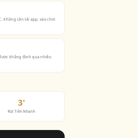
C. Không cần tải app, vào chơi
 được khẳng định qua nhiều
3'
Rút Tiền Nhanh